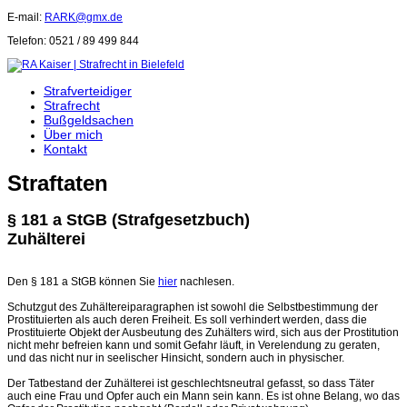
E-mail:
RARK@gmx.de
Telefon: 0521 / 89 499 844
Strafverteidiger
Strafrecht
Bußgeldsachen
Über mich
Kontakt
Straftaten
§ 181 a StGB (Strafgesetzbuch)
Zuhälterei
Den § 181 a StGB können Sie
hier
nachlesen.
Schutzgut des Zuhältereiparagraphen ist sowohl die Selbstbestimmung der
Prostituierten als auch deren Freiheit. Es soll verhindert werden, dass die
Prostituierte Objekt der Ausbeutung des Zuhälters wird, sich aus der Prostitution
nicht mehr befreien kann und somit Gefahr läuft, in Verelendung zu geraten,
und das nicht nur in seelischer Hinsicht, sondern auch in physischer.
Der Tatbestand der Zuhälterei ist geschlechtsneutral gefasst, so dass Täter
auch eine Frau und Opfer auch ein Mann sein kann. Es ist ohne Belang, wo das