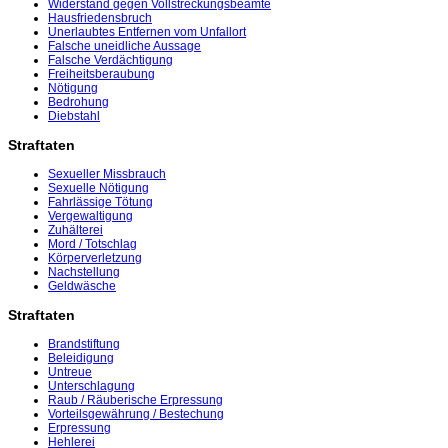
Widerstand gegen Vollstreckungsbeamte
Hausfriedensbruch
Unerlaubtes Entfernen vom Unfallort
Falsche uneidliche Aussage
Falsche Verdächtigung
Freiheitsberaubung
Nötigung
Bedrohung
Diebstahl
Straftaten
Sexueller Missbrauch
Sexuelle Nötigung
Fahrlässige Tötung
Vergewaltigung
Zuhälterei
Mord / Totschlag
Körperverletzung
Nachstellung
Geldwäsche
Straftaten
Brandstiftung
Beleidigung
Untreue
Unterschlagung
Raub / Räuberische Erpressung
Vorteilsgewährung / Bestechung
Erpressung
Hehlerei