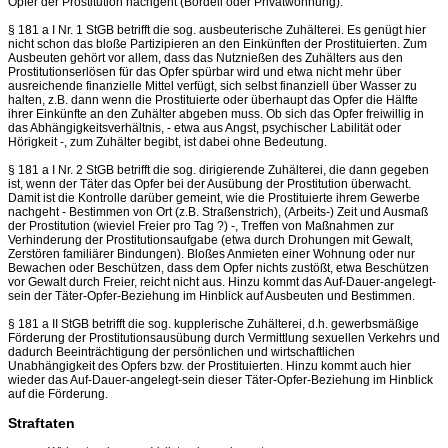
Opfer der Prostitution nachgeht (Bordell oder Privatwohnung).
§ 181 a I Nr. 1 StGB betrifft die sog. ausbeuterische Zuhälterei. Es genügt hier
nicht schon das bloße Partizipieren an den Einkünften der Prostituierten. Zum
Ausbeuten gehört vor allem, dass das Nutznießen des Zuhälters aus den
Prostitutionserlösen für das Opfer spürbar wird und etwa nicht mehr über
ausreichende finanzielle Mittel verfügt, sich selbst finanziell über Wasser zu
halten, z.B. dann wenn die Prostituierte oder überhaupt das Opfer die Hälfte
ihrer Einkünfte an den Zuhälter abgeben muss. Ob sich das Opfer freiwillig in
das Abhängigkeitsverhältnis, - etwa aus Angst, psychischer Labilität oder
Hörigkeit -, zum Zuhälter begibt, ist dabei ohne Bedeutung.
§ 181 a I Nr. 2 StGB betrifft die sog. dirigierende Zuhälterei, die dann gegeben
ist, wenn der Täter das Opfer bei der Ausübung der Prostitution überwacht.
Damit ist die Kontrolle darüber gemeint, wie die Prostituierte ihrem Gewerbe
nachgeht - Bestimmen von Ort (z.B. Straßenstrich), (Arbeits-) Zeit und Ausmaß
der Prostitution (wieviel Freier pro Tag ?) -, Treffen von Maßnahmen zur
Verhinderung der Prostitutionsaufgabe (etwa durch Drohungen mit Gewalt,
Zerstören familiärer Bindungen). Bloßes Anmieten einer Wohnung oder nur
Bewachen oder Beschützen, dass dem Opfer nichts zustößt, etwa Beschützen
vor Gewalt durch Freier, reicht nicht aus. Hinzu kommt das Auf-Dauer-angelegt-
sein der Täter-Opfer-Beziehung im Hinblick auf Ausbeuten und Bestimmen.
§ 181 a II StGB betrifft die sog. kupplerische Zuhälterei, d.h. gewerbsmäßige
Förderung der Prostitutionsausübung durch Vermittlung sexuellen Verkehrs und
dadurch Beeinträchtigung der persönlichen und wirtschaftlichen
Unabhängigkeit des Opfers bzw. der Prostituierten. Hinzu kommt auch hier
wieder das Auf-Dauer-angelegt-sein dieser Täter-Opfer-Beziehung im Hinblick
auf die Förderung.
Straftaten