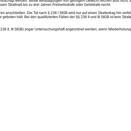
rächtigt werden. Bloße Belästigungen von geringem Gewicht reichen also nicht. 
en Strafmaß bis zu drei Jahren Freiheitsstrafe oder Geldstrafe reicht.
n anschließen. Die Tat nach § 238 I StGB wird nur auf einen Strafantrag hin verf
geboten hält. Bei den qualifizierten Fällen der §§ 238 II und III StGB ist kein Straf
§§ 238 II, III StGB) sogar Untersuchungshaft angeordnet werden, wenn Wiederholung