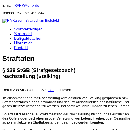
E-mail:
RARK@gmx.de
Telefon: 0521 / 89 499 844
Strafverteidiger
Strafrecht
Bußgeldsachen
Über mich
Kontakt
Straftaten
§ 238 StGB (Strafgesetzbuch)
Nachstellung (Stalking)
Den § 238 StGB können Sie
hier
nachlesen.
Im Zusammenhang mit Nachstellung wird oft auch von Stalking gesprochen bzw. Sta
Strafgesetzbuch eingefügt worden und schützt ausschließlich das natürliche und 
geschützt bzw. verschont zu werden und somit weiter in Frieden zu leben. Täter 
So erfasst dieser neue Straftatbestand der Nachstellung nicht nur das Aufsuche
des Opfers oder Bedrohen mit der Verletzung von Leben, Freiheit oder Gesundheit
schon mit letzteren Straftatbeständen geahndet werden konnten.