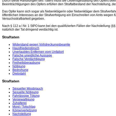
Durch diese Handlungen des Täters muss die Lebensgestaltung des Opfers beeint
Beeinträchtigungen des Opfers erfüllen den Straftatbestand der Nachstellung, dess
Das Opfer kann sich sogar als Nebenklägerin oder Nebenkläger dem Strafverfahre
öffentlichen Interesses an der Strafverfolgung ein Einschreiten von Amts wegen für 
Versuchsstrafbarkeit gegeben.
Nach § 112 a I Nr. 1 StPO kann bei den qualifizierten Fällen der Nachstellung (
natürlich der Tat dringend verdächtig ist.
Straftaten
Widerstand gegen Vollstreckungsbeamte
Hausfriedensbruch
Unerlaubtes Entfernen vom Unfallort
Falsche uneidliche Aussage
Falsche Verdächtigung
Freiheitsberaubung
Nötigung
Bedrohung
Diebstahl
Straftaten
Sexueller Missbrauch
Sexuelle Nötigung
Fahrlässige Tötung
Vergewaltigung
Zuhälterei
Mord / Totschlag
Körperverletzung
Nachstellung