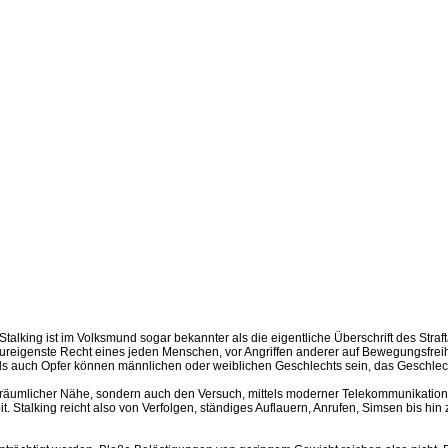
lking ist im Volksmund sogar bekannter als die eigentliche Überschrift des Straft
ureigenste Recht eines jeden Menschen, vor Angriffen anderer auf Bewegungsfreiheit
als auch Opfer können männlichen oder weiblichen Geschlechts sein, das Geschlecht 
n räumlicher Nähe, sondern auch den Versuch, mittels moderner Telekommunikation
. Stalking reicht also von Verfolgen, ständiges Auflauern, Anrufen, Simsen bis hi