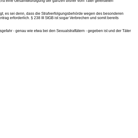
Erst eine Gesamtwürdigung der ganzen bisher vom Täter geleisteten
olgt, es sei denn, dass die Strafverfolgungsbehörde wegen des besonderen
antrag erforderlich. § 238 III StGB ist sogar Verbrechen und somit bereits
sgefahr - genau wie etwa bei den Sexualstraftätern - gegeben ist und der Täter