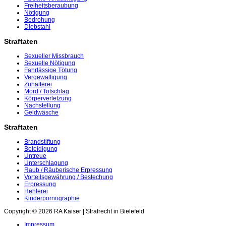
Freiheitsberaubung
Nötigung
Bedrohung
Diebstahl
Straftaten
Sexueller Missbrauch
Sexuelle Nötigung
Fahrlässige Tötung
Vergewaltigung
Zuhälterei
Mord / Totschlag
Körperverletzung
Nachstellung
Geldwäsche
Straftaten
Brandstiftung
Beleidigung
Untreue
Unterschlagung
Raub / Räuberische Erpressung
Vorteilsgewährung / Bestechung
Erpressung
Hehlerei
Kinderpornographie
Copyright © 2026 RA Kaiser | Strafrecht in Bielefeld
Impressum