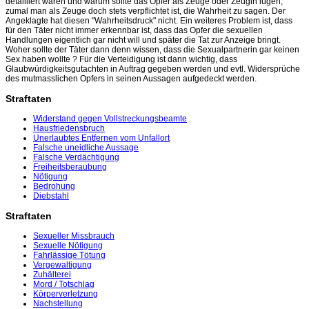
detailliert waren und warum sollte das Opfer als Zeuge oder Zeugin lügen,
zumal man als Zeuge doch stets verpflichtet ist, die Wahrheit zu sagen. Der
Angeklagte hat diesen "Wahrheitsdruck" nicht. Ein weiteres Problem ist, dass
für den Täter nicht immer erkennbar ist, dass das Opfer die sexuellen
Handlungen eigentlich gar nicht will und später die Tat zur Anzeige bringt.
Woher sollte der Täter dann denn wissen, dass die Sexualpartnerin gar keinen
Sex haben wollte ? Für die Verteidigung ist dann wichtig, dass
Glaubwürdigkeitsgutachten in Auftrag gegeben werden und evtl. Widersprüche
des mutmasslichen Opfers in seinen Aussagen aufgedeckt werden.
Straftaten
Widerstand gegen Vollstreckungsbeamte
Hausfriedensbruch
Unerlaubtes Entfernen vom Unfallort
Falsche uneidliche Aussage
Falsche Verdächtigung
Freiheitsberaubung
Nötigung
Bedrohung
Diebstahl
Straftaten
Sexueller Missbrauch
Sexuelle Nötigung
Fahrlässige Tötung
Vergewaltigung
Zuhälterei
Mord / Totschlag
Körperverletzung
Nachstellung