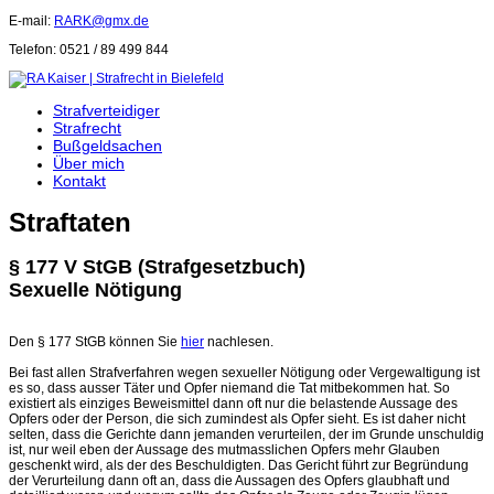
E-mail:
RARK@gmx.de
Telefon: 0521 / 89 499 844
Strafverteidiger
Strafrecht
Bußgeldsachen
Über mich
Kontakt
Straftaten
§ 177 V StGB (Strafgesetzbuch)
Sexuelle Nötigung
Den § 177 StGB können Sie
hier
nachlesen.
Bei fast allen Strafverfahren wegen sexueller Nötigung oder Vergewaltigung ist
es so, dass ausser Täter und Opfer niemand die Tat mitbekommen hat. So
existiert als einziges Beweismittel dann oft nur die belastende Aussage des
Opfers oder der Person, die sich zumindest als Opfer sieht. Es ist daher nicht
selten, dass die Gerichte dann jemanden verurteilen, der im Grunde unschuldig
ist, nur weil eben der Aussage des mutmasslichen Opfers mehr Glauben
geschenkt wird, als der des Beschuldigten. Das Gericht führt zur Begründung
der Verurteilung dann oft an, dass die Aussagen des Opfers glaubhaft und