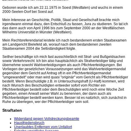
Geboren wurde ich am 22.11.1975 in Soest (Westfalen) und wuchs in einem
2000-Seelen-Dorf bei Soest auf.
Mein Interesse an Geschichte, Politik, Staat und Gesellschaft brachte mich
irgendwann einmal dazu, den Entschluß zu fassen, Jura zu studieren. So tat ich
das dann auch von April 1996 bis zum September 2000 an der Westfälischen
Wilhelms Universität in Münster (Westfalen).
Mein Rechtsreferendariat leistete ich nach bestandenem ersten Staatsexamen
am Landgericht Bielefeld ab, worauf nach dem bestandenen zweiten
Staatsexamen 2004 die Selbständigkeit folgte.
Seither beschäftige ich mich fast ausschließlich mit Straf- und Bußgeldsachen
sowie Verkehrsrecht. Ich bin also hauptsächlich als Strafverteidiger tätig und
übernehme sowohl Wahlverteidigungen als auch Pflichtverteidigungen. Bei
Vorliegen der gesetzlichen Voraussetzungen wird das Wahlverteidigermandat
gegenüber dem Gericht auf Antrag oft in ein Pflichtverteidigermandat
"umgewandelt" oder man wird quasi "originär" vom Gericht als Pflichtverteidiger
bestellt. Wenn Beschuldigte z.B. in Untersuchungshaft (U-Haft) kommen, wird
nach Wunsch des Beschuldigten entweder sofort vom Richter ein
Pflichtverteidiger bestellt oder dem Beschuldigten wird noch eine Woche Zeit
gegeben, einen Anwalt seiner Wahl zu benennen, der dann auch als
Pflichtverteidiger bestellt werden kann. Besser ist es natürlich, sich zunächst in
Ruhe zu überlegen, wer der Pflichtverteidiger sein soll.
Straftaten
Widerstand gegen Vollstreckungsbeamte
Hausfriedensbruch
Unerlaubtes Entfernen vom Unfallort