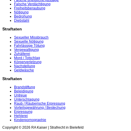
Falsche uneidliche Aussage
Falsche Verdächtigung
Freiheitsberaubung
Nötigung
Bedrohung
Diebstahl
Straftaten
Sexueller Missbrauch
Sexuelle Nötigung
Fahrlässige Tötung
Vergewaltigung
Zuhälterei
Mord / Totschlag
Körperverletzung
Nachstellung
Geldwäsche
Straftaten
Brandstiftung
Beleidigung
Untreue
Unterschlagung
Raub / Räuberische Erpressung
Vorteilsgewährung / Bestechung
Erpressung
Hehlerei
Kinderpornographie
Copyright © 2026 RA Kaiser | Strafrecht in Bielefeld